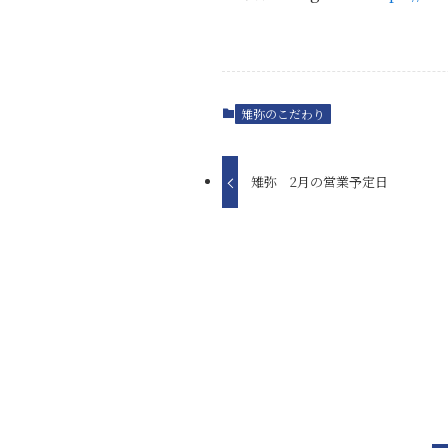
雉弥のこだわり
雉弥 2月の営業予定日